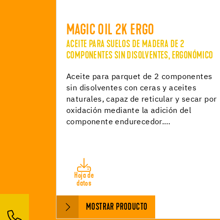
MAGIC OIL 2K ERGO
ACEITE PARA SUELOS DE MADERA DE 2
COMPONENTES SIN DISOLVENTES, ERGONÓMICO
Aceite para parquet de 2 componentes
sin disolventes con ceras y aceites
naturales, capaz de reticular y secar por
oxidación mediante la adición del
componente endurecedor.…
Hoja de
datos
MOSTRAR PRODUCTO