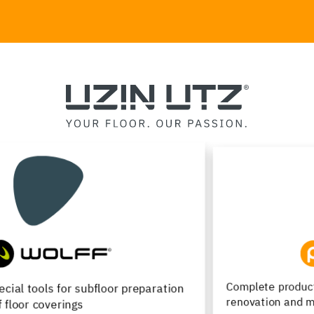
Complete product range for the installation,
renovation and maintenance of wood flooring