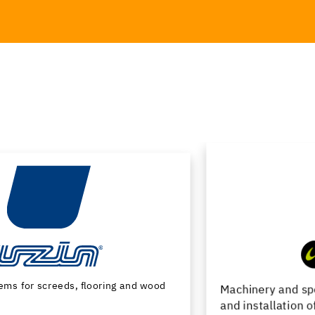
Machinery and special tools for subfloor preparation
and installation of floor coverings