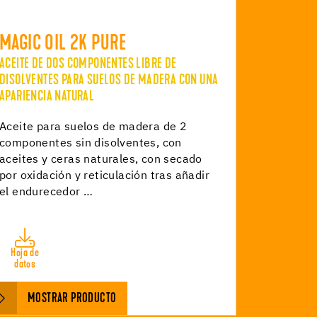
MAGIC OIL 2K PURE
ACEITE DE DOS COMPONENTES LIBRE DE
DISOLVENTES PARA SUELOS DE MADERA CON UNA
APARIENCIA NATURAL
Aceite para suelos de madera de 2
componentes sin disolventes, con
aceites y ceras naturales, con secado
por oxidación y reticulación tras añadir
el endurecedor …
Hoja de
datos
MOSTRAR PRODUCTO