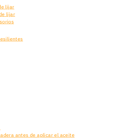
e lijar
e lijar
sorios
esilientes
n
dera antes de aplicar el aceite