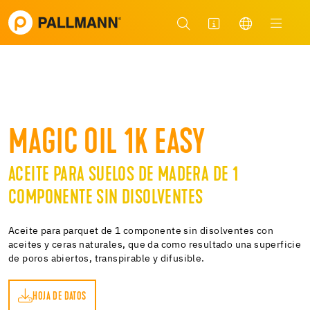
MAGIC OIL 1K EASY
ACEITE PARA SUELOS DE MADERA DE 1
COMPONENTE SIN DISOLVENTES
Aceite para parquet de 1 componente sin disolventes con
aceites y ceras naturales, que da como resultado una superficie
de poros abiertos, transpirable y difusible.
HOJA DE DATOS
OS