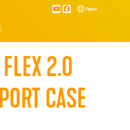
España
FLEX 2.0
PORT CASE