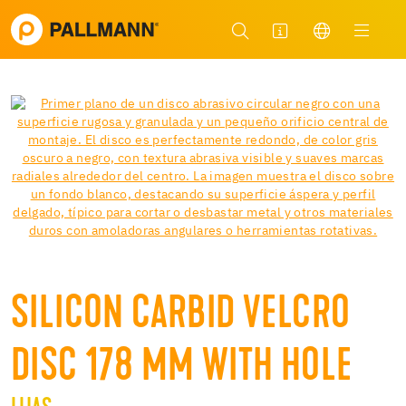
SILICON CARBID VELCRO
DISC 178 MM WITH HOLE