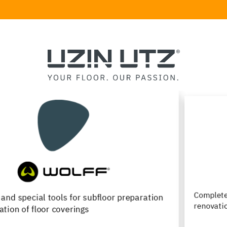
Complete product range for the installation,
renovation and maintenance of wood flooring