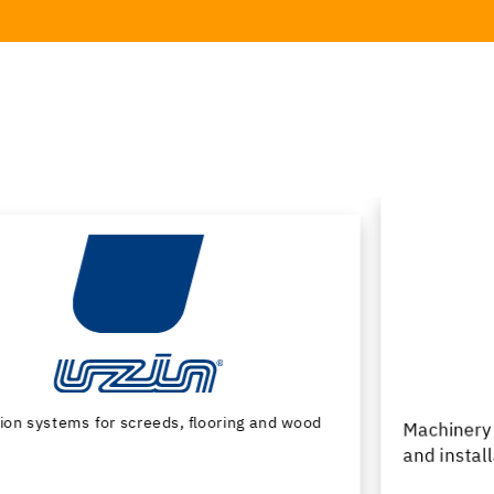
Machinery and special tools for subfloor preparation
and installation of floor coverings