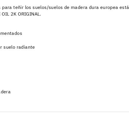
s para teñir los suelos/suelos de madera dura europea est
C OIL 2K ORIGINAL.
cementados
r suelo radiante
adera