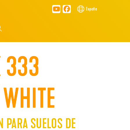
España
X 333
 WHITE
 PARA SUELOS DE