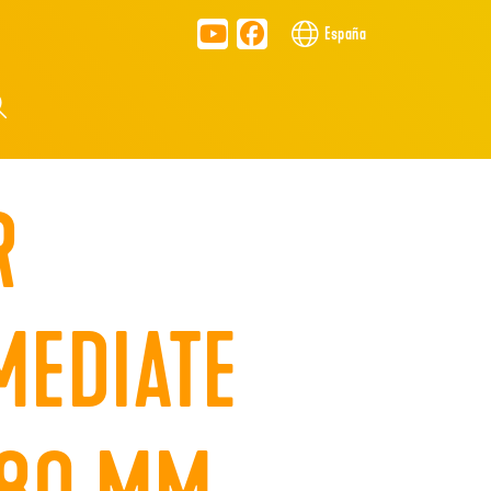
España
R
MEDIATE